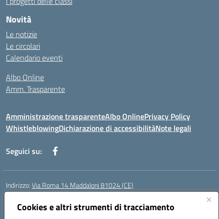
I progetti delle classi
Novità
Le notizie
Le circolari
Calendario eventi
Albo Online
Amm. Trasparente
Amministrazione trasparente
Albo Online
Privacy Policy
Whistleblowing
Dichiarazione di accessibilità
Note legali
Seguici su:
Indirizzo:
Via Roma 14 Maddaloni 81024 (CE)
Centralino:
0823434138
Email:
ceic8an00r@istruzione.it
Posta elettronica certificata (PEC):
Cookies e altri strumenti di tracciamento
ceic8an00r@pec.istruzione.it