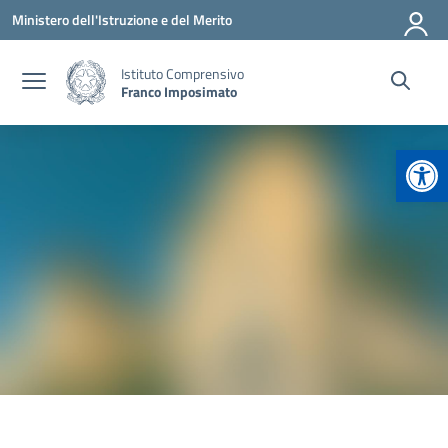
Vai ai contenuti
Vai al menu di navigazione
Vai al footer
Ministero dell'Istruzione e del Merito
Istituto Comprensivo
Franco Imposimato
Apr