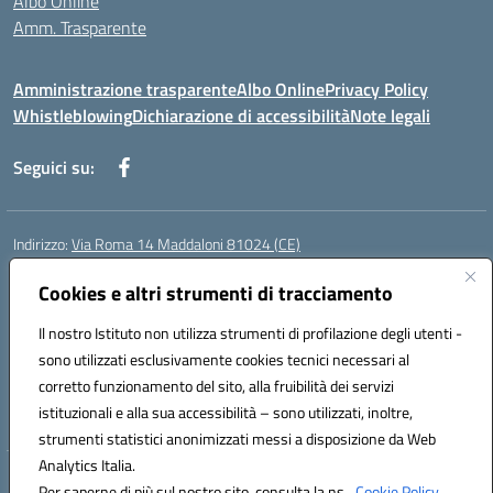
Albo Online
Amm. Trasparente
Amministrazione trasparente
Albo Online
Privacy Policy
Whistleblowing
Dichiarazione di accessibilità
Note legali
Seguici su:
Indirizzo:
Via Roma 14 Maddaloni 81024 (CE)
Centralino:
0823434138
Email:
ceic8an00r@istruzione.it
Posta elettronica certificata (PEC):
Cookies e altri strumenti di tracciamento
ceic8an00r@pec.istruzione.it
Codice fiscale: 80006190617
Il nostro Istituto non utilizza strumenti di profilazione degli utenti -
Codice meccanografico:
CEIC8AN00R
sono utilizzati esclusivamente cookies tecnici necessari al
Codice Indice delle Pubbliche Amministrazioni (IPA): icmvce
corretto funzionamento del sito, alla fruibilità dei servizi
Codice unico di fatturazione (CUF): UFORSV
istituzionali e alla sua accessibilità – sono utilizzati, inoltre,
strumenti statistici anonimizzati messi a disposizione da Web
Analytics Italia.
Hosting & Powered by 3D Solution S.r.l.
Per saperne di più sul nostro sito, consulta la ns.
Cookie Policy.