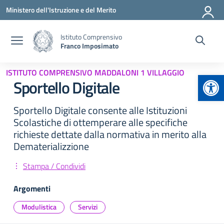
Vai ai contenuti
Vai al menu di navigazione
Vai al footer
Ministero dell'Istruzione e del Merito
Istituto Comprensivo
Franco Imposimato
ISTITUTO COMPRENSIVO MADDALONI 1 VILLAGGIO
Apr
Sportello Digitale
Sportello Digitale consente alle Istituzioni
Scolastiche di ottemperare alle specifiche
richieste dettate dalla normativa in merito alla
Dematerializzione
Stampa / Condividi
Argomenti
Modulistica
Servizi