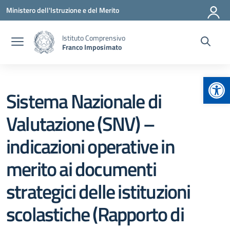
Vai ai contenuti
Vai al menu di navigazione
Vai al footer
Ministero dell'Istruzione e del Merito
Istituto Comprensivo
Franco Imposimato
Apr
Sistema Nazionale di
Valutazione (SNV) –
indicazioni operative in
merito ai documenti
strategici delle istituzioni
scolastiche (Rapporto di