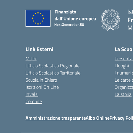
Is
F
M
— 
Link Esterni
La Scuo
MIUR
Presenta
Ufficio Scolastico Regionale
I luoghi
Ufficio Scolastico Territoriale
I numeri 
Scuola in Chiaro
Le carte 
Iscrizioni On Line
Organizz
Invalsi
La storia
Comune
Amministrazione trasparente
Albo Online
Privacy Pol