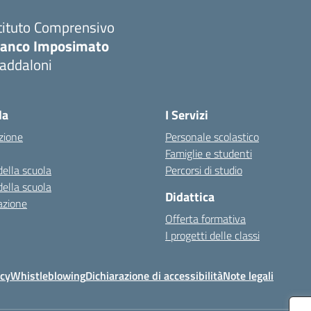
tituto Comprensivo
ranco Imposimato
addaloni
Visita la pagina iniziale della scuola
la
I Servizi
zione
Personale scolastico
Famiglie e studenti
della scuola
Percorsi di studio
della scuola
Didattica
azione
Offerta formativa
I progetti delle classi
icy
Whistleblowing
Dichiarazione di accessibilità
Note legali