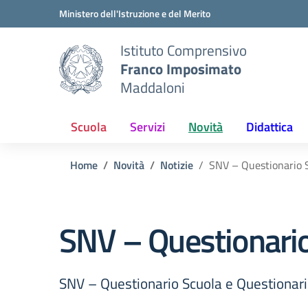
Vai ai contenuti
Vai al menu di navigazione
Vai al footer
Ministero dell'Istruzione e del Merito
Istituto Comprensivo
Franco Imposimato
Maddaloni
Scuola
Servizi
Novità
Didattica
Home
Novità
Notizie
SNV – Questionario 
SNV – Questionario
SNV – Questionario Scuola e Questionar