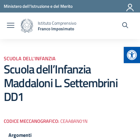
Vai ai contenuti
Vai al menu di navigazione
Vai al footer
Ministero dell'Istruzione e del Merito
Istituto Comprensivo
Franco Imposimato
Apr
SCUOLA DELL'INFANZIA
Scuola dell’Infanzia
Maddaloni L. Settembrini
DD1
CODICE MECCANOGRAFICO:
CEAA8AN01N
Argomenti