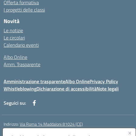
Offerta formativa
I progetti delle classi
Novità
Le notizie
Le circolari
Calendario eventi
Albo Online
Amm. Trasparente
Amministrazione trasparente
Albo Online
Privacy Policy
Whistleblowing
Dichiarazione di accessibilità
Note legali
Seguici su:
Indirizzo:
Via Roma 14 Maddaloni 81024 (CE)
Centralino:
0823434138
Email:
ceic8an00r@istruzione.it