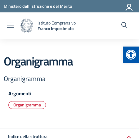
Vai ai contenuti
Vai al menu di navigazione
Vai al footer
Ministero dell'Istruzione e del Merito
Istituto Comprensivo
Franco Imposimato
Apr
Organigramma
Organigramma
Argomenti
Organigramma
Indice della struttura