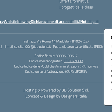
Offerta formativa
I progetti delle classi
icy
Whistleblowing
Dichiarazione di accessibilità
Note legali
Indirizzo:
Via Roma 14 Maddaloni 81024 (CE)
38
Email:
ceic8an00r@istruzione.it
Posta elettronica certificata (PEC):
ceic8
Codice fiscale: 80006190617
Codice meccanografico:
CEIC8AN00R
Codice Indice delle Pubbliche Amministrazioni (IPA): icmvce
Codice unico di fatturazione (CUF): UFORSV
Hosting & Powered by 3D Solution S.r.l.
Concept & Design by Designers Italia