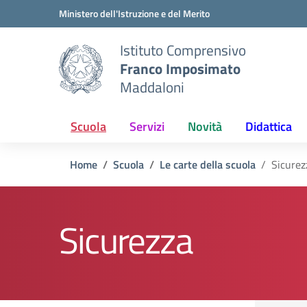
Vai ai contenuti
Vai al menu di navigazione
Vai al footer
Ministero dell'Istruzione e del Merito
Istituto Comprensivo
Franco Imposimato
Maddaloni
Scuola
Servizi
Novità
Didattica
Home
Scuola
Le carte della scuola
Sicurez
Sicurezza