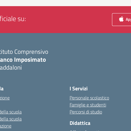
iciale su:
App
tituto Comprensivo
ranco Imposimato
addaloni
Visita la pagina iniziale della scuola
la
I Servizi
zione
Personale scolastico
Famiglie e studenti
della scuola
Percorsi di studio
della scuola
Didattica
azione