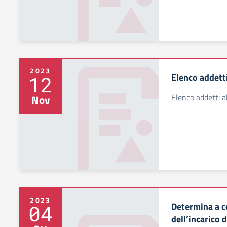
2023
Elenco addetti
12
Elenco addetti a
Nov
2023
Determina a c
04
dell’incarico 