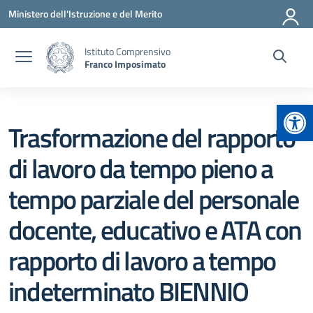
Vai ai contenuti
Vai al menu di navigazione
Vai al footer
Ministero dell'Istruzione e del Merito
Istituto Comprensivo
Franco Imposimato
Apr
Trasformazione del rapporto
di lavoro da tempo pieno a
tempo parziale del personale
docente, educativo e ATA con
rapporto di lavoro a tempo
indeterminato BIENNIO