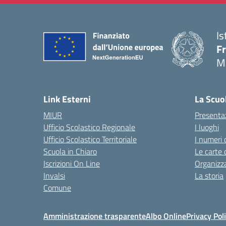
Is
F
M
— 
Link Esterni
La Scuo
MIUR
Presenta
Ufficio Scolastico Regionale
I luoghi
Ufficio Scolastico Territoriale
I numeri 
Scuola in Chiaro
Le carte 
Iscrizioni On Line
Organizz
Invalsi
La storia
Comune
Amministrazione trasparente
Albo Online
Privacy Pol