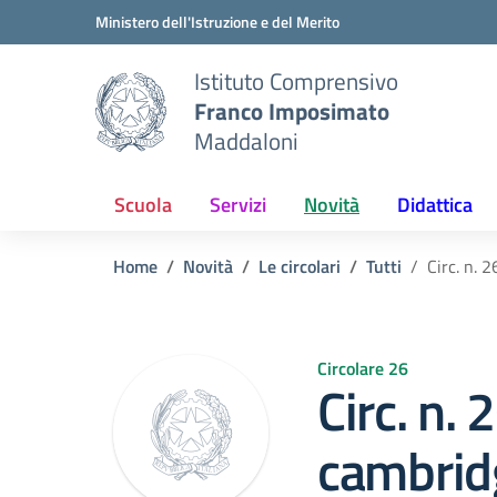
Vai ai contenuti
Vai al menu di navigazione
Vai al footer
Ministero dell'Istruzione e del Merito
Istituto Comprensivo
Franco Imposimato
Maddaloni
Scuola
Servizi
Novità
Didattica
Home
Novità
Le circolari
Tutti
Circ. n.
Circolare 26
Circ. n.
cambrid