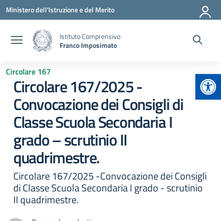
Vai ai contenuti
Vai al menu di navigazione
Vai al footer
Ministero dell'Istruzione e del Merito
Istituto Comprensivo
Franco Imposimato
Circolare 167
Apr
Circolare 167/2025 -
Convocazione dei Consigli di
Classe Scuola Secondaria I
grado – scrutinio II
quadrimestre.
Circolare 167/2025 -Convocazione dei Consigli
di Classe Scuola Secondaria I grado - scrutinio
II quadrimestre.