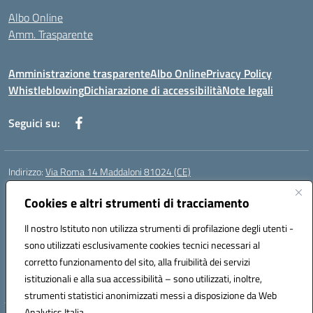
Albo Online
Amm. Trasparente
Amministrazione trasparente
Albo Online
Privacy Policy
Whistleblowing
Dichiarazione di accessibilità
Note legali
Seguici su:
Indirizzo:
Via Roma 14 Maddaloni 81024 (CE)
Centralino:
0823434138
Email:
ceic8an00r@istruzione.it
Posta elettronica certificata (PEC):
Cookies e altri strumenti di tracciamento
ceic8an00r@pec.istruzione.it
Codice fiscale: 80006190617
Il nostro Istituto non utilizza strumenti di profilazione degli utenti -
Codice meccanografico:
CEIC8AN00R
sono utilizzati esclusivamente cookies tecnici necessari al
Codice Indice delle Pubbliche Amministrazioni (IPA): icmvce
corretto funzionamento del sito, alla fruibilità dei servizi
Codice unico di fatturazione (CUF): UFORSV
istituzionali e alla sua accessibilità – sono utilizzati, inoltre,
strumenti statistici anonimizzati messi a disposizione da Web
Analytics Italia.