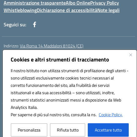
Amministrazione trasparente
Albo Online
Privacy Policy
Whistleblowing
Dichiarazione di accessibilità
Note legali
Seguici su:
Indirizzo:
Via Roma 14 Maddaloni 81024 (CE)
Centralino:
0823434138
Email:
ceic8an00r@istruzione.it
Posta elettronica certificata (PEC):
Cookies e altri strumenti di tracciamento
ceic8an00r@pec.istruzione.it
Codice fiscale: 80006190617
Il nostro Istituto non utilizza strumenti di profilazione degli utenti -
Codice meccanografico:
CEIC8AN00R
sono utilizzati esclusivamente cookies tecnici necessari al
Codice Indice delle Pubbliche Amministrazioni (IPA): icmvce
corretto funzionamento del sito, alla fruibilità dei servizi
Codice unico di fatturazione (CUF): UFORSV
istituzionali e alla sua accessibilità – sono utilizzati, inoltre,
strumenti statistici anonimizzati messi a disposizione da Web
Analytics Italia.
Hosting & Powered by 3D Solution S.r.l.
Per saperne di più sul nostro sito, consulta la ns.
Cookie Policy.
Concept & Design by Designers Italia
Personalizza
Rifiuta tutto
Accettare tutto