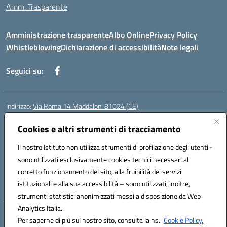
Amm. Trasparente
Amministrazione trasparente
Albo Online
Privacy Policy
Whistleblowing
Dichiarazione di accessibilità
Note legali
Seguici su:
Indirizzo:
Via Roma 14 Maddaloni 81024 (CE)
Centralino:
0823434138
Email:
ceic8an00r@istruzione.it
Posta elettronica certificata (PEC):
Cookies e altri strumenti di tracciamento
ceic8an00r@pec.istruzione.it
Codice fiscale: 80006190617
Il nostro Istituto non utilizza strumenti di profilazione degli utenti -
Codice meccanografico:
CEIC8AN00R
sono utilizzati esclusivamente cookies tecnici necessari al
Codice Indice delle Pubbliche Amministrazioni (IPA): icmvce
corretto funzionamento del sito, alla fruibilità dei servizi
Codice unico di fatturazione (CUF): UFORSV
istituzionali e alla sua accessibilità – sono utilizzati, inoltre,
strumenti statistici anonimizzati messi a disposizione da Web
Analytics Italia.
Hosting & Powered by 3D Solution S.r.l.
Per saperne di più sul nostro sito, consulta la ns.
Cookie Policy.