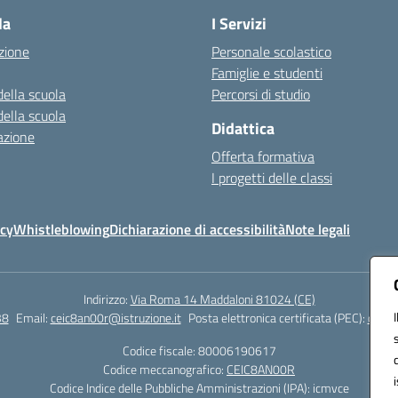
la
I Servizi
zione
Personale scolastico
Famiglie e studenti
della scuola
Percorsi di studio
della scuola
Didattica
azione
Offerta formativa
I progetti delle classi
icy
Whistleblowing
Dichiarazione di accessibilità
Note legali
Indirizzo:
Via Roma 14 Maddaloni 81024 (CE)
38
Email:
ceic8an00r@istruzione.it
Posta elettronica certificata (PEC):
ceic8
Codice fiscale: 80006190617
Codice meccanografico:
CEIC8AN00R
Codice Indice delle Pubbliche Amministrazioni (IPA): icmvce