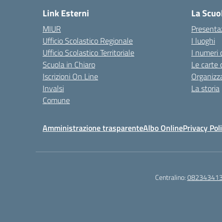
Link Esterni
La Scuo
MIUR
Presenta
Ufficio Scolastico Regionale
I luoghi
Ufficio Scolastico Territoriale
I numeri 
Scuola in Chiaro
Le carte 
Iscrizioni On Line
Organizz
Invalsi
La storia
Comune
Amministrazione trasparente
Albo Online
Privacy Pol
Centralino:
08234341