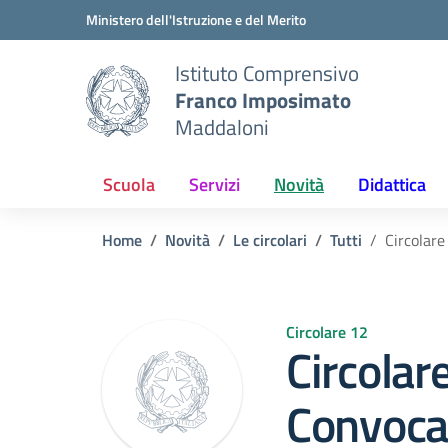
Vai ai contenuti
Vai al menu di navigazione
Vai al footer
Ministero dell'Istruzione e del Merito
Istituto Comprensivo
Franco Imposimato
Maddaloni
Scuola
Servizi
Novità
Didattica
Home
Novità
Le circolari
Tutti
Circolare
Circolare 12
Circolar
Convocaz