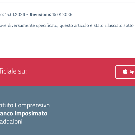
o:
15.01.2026
-
Revisione:
15.01.2026
ove diversamente specificato, questo articolo è stato rilasciato sott
iciale su:
App
tituto Comprensivo
ranco Imposimato
addaloni
Visita la pagina iniziale della scuola