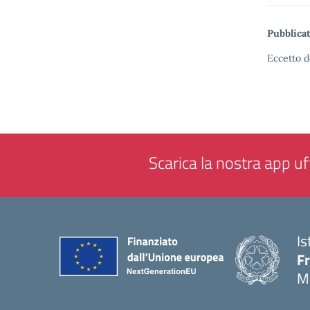
Pubblicat
Eccetto d
Scarica la nostra app uff
Is
F
M
— 