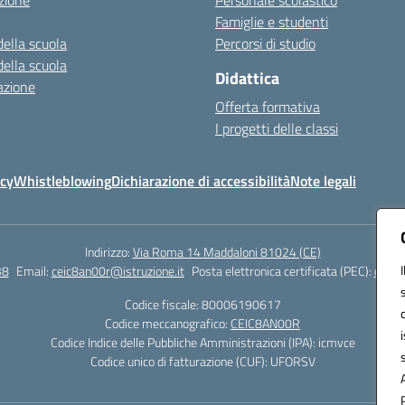
zione
Personale scolastico
Famiglie e studenti
della scuola
Percorsi di studio
della scuola
Didattica
azione
Offerta formativa
I progetti delle classi
icy
Whistleblowing
Dichiarazione di accessibilità
Note legali
Indirizzo:
Via Roma 14 Maddaloni 81024 (CE)
38
Email:
ceic8an00r@istruzione.it
Posta elettronica certificata (PEC):
ceic8
Codice fiscale: 80006190617
Codice meccanografico:
CEIC8AN00R
Codice Indice delle Pubbliche Amministrazioni (IPA): icmvce
Codice unico di fatturazione (CUF): UFORSV