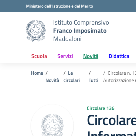
Vai ai contenuti
Vai al menu di navigazione
Vai al footer
Ministero dell'Istruzione e del Merito
Istituto Comprensivo
Franco Imposimato
Maddaloni
Scuola
Servizi
Novità
Didattica
Home
Le
Circolare n. 
Novità
circolari
Tutti
Autorizzazione
Circolare 136
Circolar