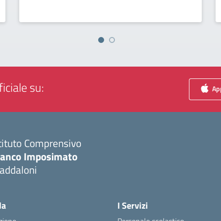
iciale su:
App
tituto Comprensivo
ranco Imposimato
addaloni
Visita la pagina iniziale della scuola
la
I Servizi