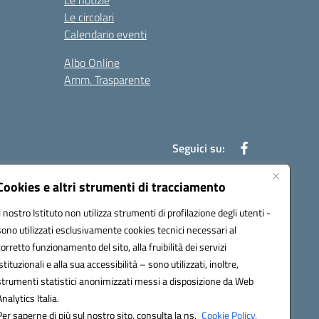
Le notizie
Le circolari
Calendario eventi
Albo Online
Amm. Trasparente
Seguici su:
Cookies e altri strumenti di tracciamento
Il nostro Istituto non utilizza strumenti di profilazione degli utenti -
an00r@pec.istruzione.it
sono utilizzati esclusivamente cookies tecnici necessari al
corretto funzionamento del sito, alla fruibilità dei servizi
istituzionali e alla sua accessibilità – sono utilizzati, inoltre,
strumenti statistici anonimizzati messi a disposizione da Web
Analytics Italia.
Per saperne di più sul nostro sito, consulta la ns.
Cookie Policy.