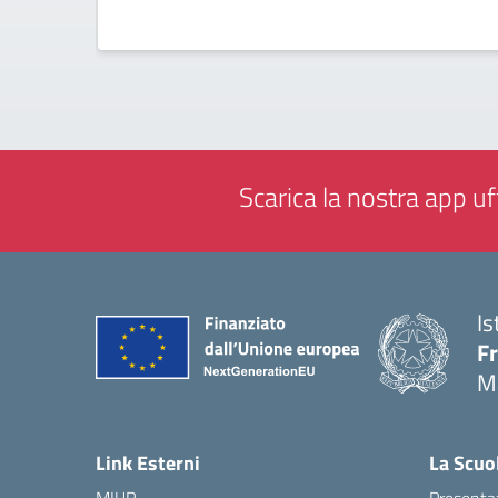
Scarica la nostra app uff
Is
F
M
— 
Link Esterni
La Scuo