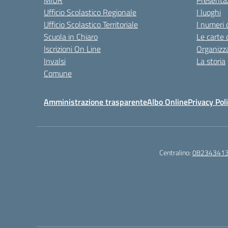
MIUR
Presenta
Ufficio Scolastico Regionale
I luoghi
Ufficio Scolastico Territoriale
I numeri 
Scuola in Chiaro
Le carte 
Iscrizioni On Line
Organizz
Invalsi
La storia
Comune
Amministrazione trasparente
Albo Online
Privacy Pol
Centralino:
08234341