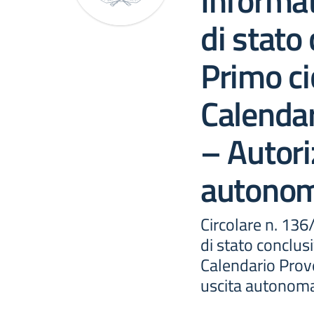
Informat
di stato
Primo cic
Calendar
– Autori
autono
Circolare n. 13
di stato conclusi
Calendario Prove
uscita autonom