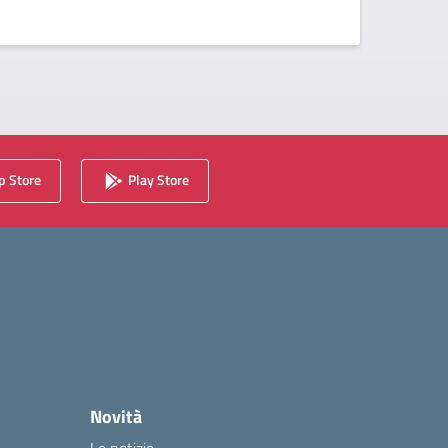
 Store
Play Store
Novità