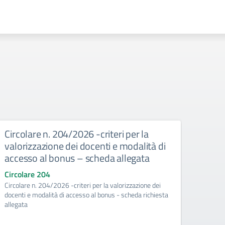
Circolare n. 204/2026 -criteri per la
Circ
valorizzazione dei docenti e modalità di
risor
accesso al bonus – scheda allegata
pian
richi
Circolare 204
Circolare n. 204/2026 -criteri per la valorizzazione dei
Circo
docenti e modalità di accesso al bonus - scheda richiesta
Circol
allegata
valoriz
richies