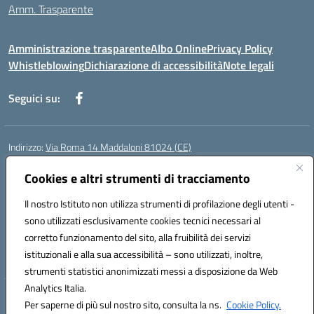
Amm. Trasparente
Amministrazione trasparente
Albo Online
Privacy Policy
Whistleblowing
Dichiarazione di accessibilità
Note legali
Seguici su:
Indirizzo:
Via Roma 14 Maddaloni 81024 (CE)
Centralino:
0823434138
Email:
ceic8an00r@istruzione.it
Posta elettronica certificata (PEC):
Cookies e altri strumenti di tracciamento
ceic8an00r@pec.istruzione.it
Codice fiscale: 80006190617
Il nostro Istituto non utilizza strumenti di profilazione degli utenti -
Codice meccanografico:
CEIC8AN00R
sono utilizzati esclusivamente cookies tecnici necessari al
Codice Indice delle Pubbliche Amministrazioni (IPA): icmvce
corretto funzionamento del sito, alla fruibilità dei servizi
Codice unico di fatturazione (CUF): UFORSV
istituzionali e alla sua accessibilità – sono utilizzati, inoltre,
strumenti statistici anonimizzati messi a disposizione da Web
Analytics Italia.
Hosting & Powered by 3D Solution S.r.l.
Per saperne di più sul nostro sito, consulta la ns.
Cookie Policy.