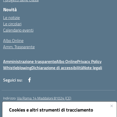
Novità
Le notizie
Le circolari
Calendario eventi
Albo Online
Amm. Trasparente
Amministrazione trasparente
Albo Online
Privacy Policy
Whistleblowing
Dichiarazione di accessibilità
Note legali
Seguici su:
Indirizzo:
Via Roma 14 Maddaloni 81024 (CE)
Centralino:
0823434138
Email:
ceic8an00r@istruzione.it
Posta elettronica certificata (PEC):
Cookies e altri strumenti di tracciamento
ceic8an00r@pec.istruzione.it