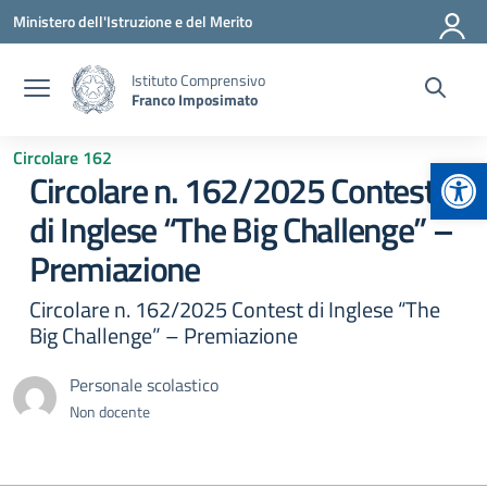
Vai ai contenuti
Vai al menu di navigazione
Vai al footer
Ministero dell'Istruzione e del Merito
Istituto Comprensivo
Franco Imposimato
Circolare 162
Apr
Circolare n. 162/2025 Contest
di Inglese “The Big Challenge” –
Premiazione
Circolare n. 162/2025 Contest di Inglese “The
Big Challenge” – Premiazione
Personale scolastico
Non docente