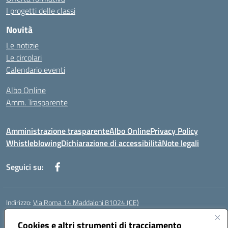
I progetti delle classi
Novità
Le notizie
Le circolari
Calendario eventi
Albo Online
Amm. Trasparente
Amministrazione trasparente
Albo Online
Privacy Policy
Whistleblowing
Dichiarazione di accessibilità
Note legali
Seguici su:
Indirizzo:
Via Roma 14 Maddaloni 81024 (CE)
Centralino:
0823434138
Email:
ceic8an00r@istruzione.it
Posta elettronica certificata (PEC):
Cookies e altri strumenti di tracciamento
ceic8an00r@pec.istruzione.it