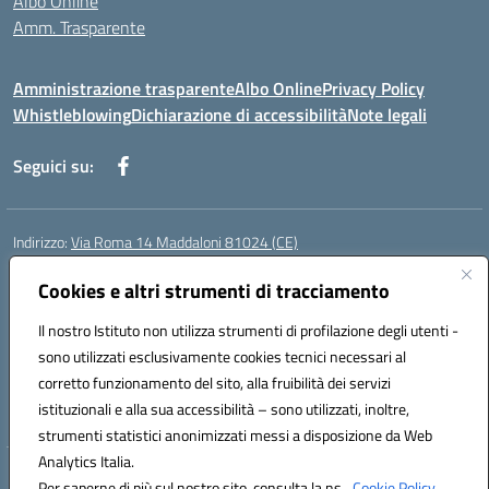
Albo Online
Amm. Trasparente
Amministrazione trasparente
Albo Online
Privacy Policy
Whistleblowing
Dichiarazione di accessibilità
Note legali
Seguici su:
Indirizzo:
Via Roma 14 Maddaloni 81024 (CE)
Centralino:
0823434138
Email:
ceic8an00r@istruzione.it
Posta elettronica certificata (PEC):
Cookies e altri strumenti di tracciamento
ceic8an00r@pec.istruzione.it
Codice fiscale: 80006190617
Il nostro Istituto non utilizza strumenti di profilazione degli utenti -
Codice meccanografico:
CEIC8AN00R
sono utilizzati esclusivamente cookies tecnici necessari al
Codice Indice delle Pubbliche Amministrazioni (IPA): icmvce
corretto funzionamento del sito, alla fruibilità dei servizi
Codice unico di fatturazione (CUF): UFORSV
istituzionali e alla sua accessibilità – sono utilizzati, inoltre,
strumenti statistici anonimizzati messi a disposizione da Web
Analytics Italia.
Hosting & Powered by 3D Solution S.r.l.
Per saperne di più sul nostro sito, consulta la ns.
Cookie Policy.