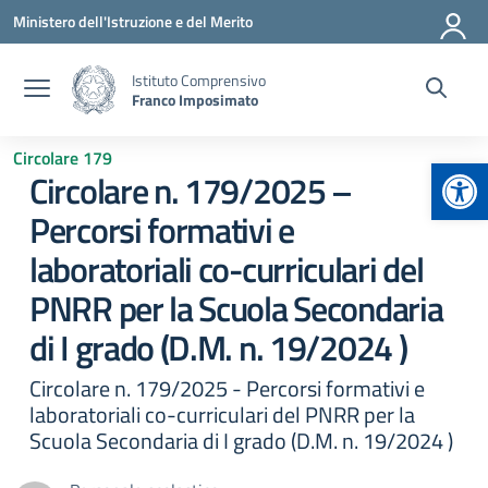
Vai ai contenuti
Vai al menu di navigazione
Vai al footer
Ministero dell'Istruzione e del Merito
Istituto Comprensivo
Franco Imposimato
Circolare 179
Apr
Circolare n. 179/2025 –
Percorsi formativi e
laboratoriali co-curriculari del
PNRR per la Scuola Secondaria
di I grado (D.M. n. 19/2024 )
Circolare n. 179/2025 - Percorsi formativi e
laboratoriali co-curriculari del PNRR per la
Scuola Secondaria di I grado (D.M. n. 19/2024 )