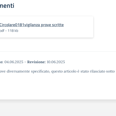
menti
Circolare0181vigilanza prove scritte
pdf - 118 kb
o:
04.06.2025
-
Revisione:
10.06.2025
ove diversamente specificato, questo articolo è stato rilasciato sott