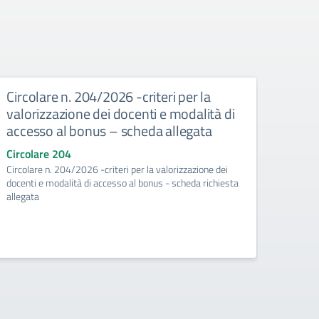
Circolare n. 204/2026 -criteri per la
Circ
valorizzazione dei docenti e modalità di
risor
accesso al bonus – scheda allegata
pian
richi
Circolare 204
Circolare n. 204/2026 -criteri per la valorizzazione dei
Circo
docenti e modalità di accesso al bonus - scheda richiesta
Circol
allegata
valoriz
richies