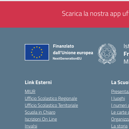
Scarica la nostra app uff
Is
F
M
— 
Link Esterni
La Scuo
MIUR
Presenta
Ufficio Scolastico Regionale
I luoghi
Ufficio Scolastico Territoriale
I numeri 
Scuola in Chiaro
Le carte 
Iscrizioni On Line
Organizz
Invalsi
La storia