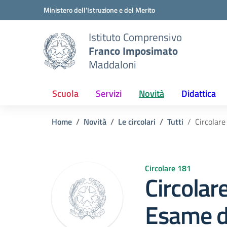
Vai ai contenuti
Vai al menu di navigazione
Vai al footer
Ministero dell'Istruzione e del Merito
Istituto Comprensivo
Franco Imposimato
Maddaloni
Scuola
Servizi
Novità
Didattica
Home
Novità
Le circolari
Tutti
Circolare
Circolare 181
Circolar
Esame d