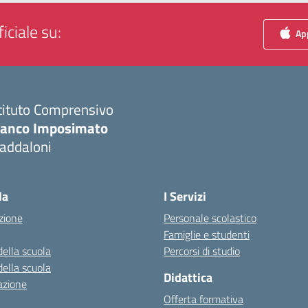
iciale su:
App
tituto Comprensivo
ranco Imposimato
addaloni
Visita la pagina iniziale della scuola
la
I Servizi
zione
Personale scolastico
Famiglie e studenti
della scuola
Percorsi di studio
della scuola
Didattica
azione
Offerta formativa