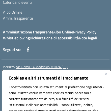
Calendario eventi
Albo Online
Amm. Trasparente
Amministrazione trasparente
Albo Online
Privacy Policy
Whistleblowing
Dichiarazione di accessibilità
Note legali
Seguici su:
Indirizzo:
Via Roma 14 Maddaloni 81024 (CE)
Centralino:
0823434138
Email:
ceic8an00r@istruzione.it
Posta elettronica certificata (PEC):
Cookies e altri strumenti di tracciamento
ceic8an00r@pec.istruzione.it
Codice fiscale: 80006190617
Il nostro Istituto non utilizza strumenti di profilazione degli utenti -
Codice meccanografico:
CEIC8AN00R
sono utilizzati esclusivamente cookies tecnici necessari al
Codice Indice delle Pubbliche Amministrazioni (IPA): icmvce
corretto funzionamento del sito, alla fruibilità dei servizi
Codice unico di fatturazione (CUF): UFORSV
istituzionali e alla sua accessibilità – sono utilizzati, inoltre,
strumenti statistici anonimizzati messi a disposizione da Web