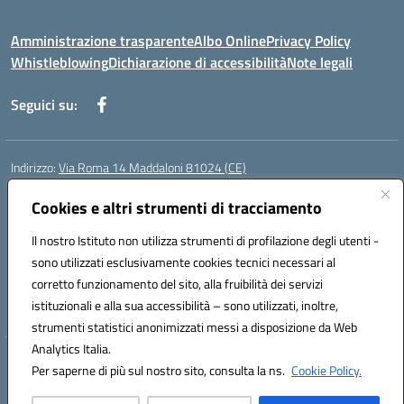
Amministrazione trasparente
Albo Online
Privacy Policy
Whistleblowing
Dichiarazione di accessibilità
Note legali
Seguici su:
Indirizzo:
Via Roma 14 Maddaloni 81024 (CE)
Centralino:
0823434138
Email:
ceic8an00r@istruzione.it
Posta elettronica certificata (PEC):
Cookies e altri strumenti di tracciamento
ceic8an00r@pec.istruzione.it
Codice fiscale: 80006190617
Il nostro Istituto non utilizza strumenti di profilazione degli utenti -
Codice meccanografico:
CEIC8AN00R
sono utilizzati esclusivamente cookies tecnici necessari al
Codice Indice delle Pubbliche Amministrazioni (IPA): icmvce
corretto funzionamento del sito, alla fruibilità dei servizi
Codice unico di fatturazione (CUF): UFORSV
istituzionali e alla sua accessibilità – sono utilizzati, inoltre,
strumenti statistici anonimizzati messi a disposizione da Web
Analytics Italia.
Hosting & Powered by 3D Solution S.r.l.
Per saperne di più sul nostro sito, consulta la ns.
Cookie Policy.
Concept & Design by Designers Italia