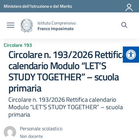
Vai ai contenuti
Vai al menu di navigazione
Vai al footer
Ministero dell'Istruzione e del Merito
Istituto Comprensivo
Franco Imposimato
Circolare 193
Apr
Circolare n. 193/2026 Rettifica
calendario Modulo “LET’S
STUDY TOGETHER” – scuola
primaria
Circolare n. 193/2026 Rettifica calendario
Modulo “LET’S STUDY TOGETHER” – scuola
primaria
Personale scolastico
Non docente