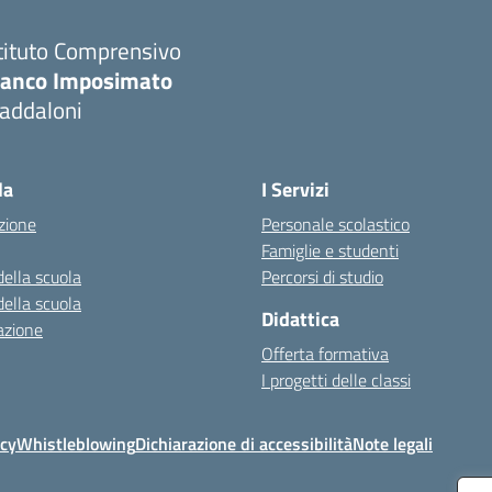
tituto Comprensivo
ranco Imposimato
addaloni
Visita la pagina iniziale della scuola
la
I Servizi
zione
Personale scolastico
Famiglie e studenti
della scuola
Percorsi di studio
della scuola
Didattica
azione
Offerta formativa
I progetti delle classi
icy
Whistleblowing
Dichiarazione di accessibilità
Note legali