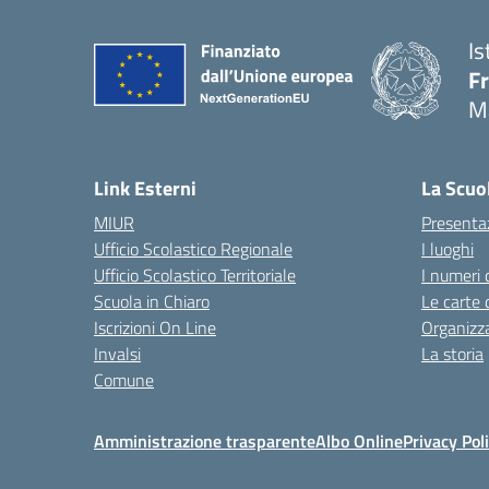
Is
F
M
— 
Link Esterni
La Scuo
MIUR
Presenta
Ufficio Scolastico Regionale
I luoghi
Ufficio Scolastico Territoriale
I numeri 
Scuola in Chiaro
Le carte 
Iscrizioni On Line
Organizz
Invalsi
La storia
Comune
Amministrazione trasparente
Albo Online
Privacy Pol