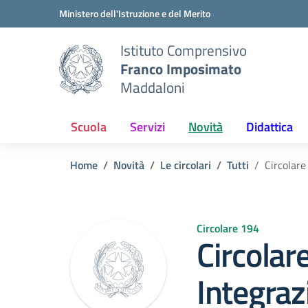
Vai ai contenuti
Vai al menu di navigazione
Vai al footer
Ministero dell'Istruzione e del Merito
Istituto Comprensivo
Franco Imposimato
Maddaloni
Scuola
Servizi
Novità
Didattica
Home
Novità
Le circolari
Tutti
Circolare
Circolare 194
Circolar
Integraz