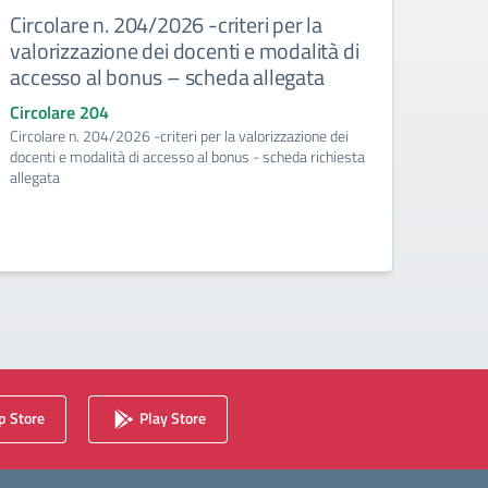
Circolare n. 204/2026 -criteri per la
Circ
valorizzazione dei docenti e modalità di
risor
accesso al bonus – scheda allegata
pian
richi
Circolare 204
Circolare n. 204/2026 -criteri per la valorizzazione dei
Circo
docenti e modalità di accesso al bonus - scheda richiesta
Circol
allegata
valoriz
richies
 Store
Play Store