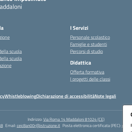
addaloni
Visita la pagina iniziale della scuola
la
I Servizi
zione
Personale scolastico
Famiglie e studenti
della scuola
Percorsi di studio
della scuola
Didattica
azione
Offerta formativa
I progetti delle classi
icy
Whistleblowing
Dichiarazione di accessibilità
Note legali
Indirizzo:
Via Roma 14 Maddaloni 81024 (CE)
38
Email:
ceic8an00r@istruzione.it
Posta elettronica certificata (PEC):
ceic8