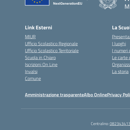
M
— 
Link Esterni
La Scuo
MIUR
Presenta
Ufficio Scolastico Regionale
I luoghi
Ufficio Scolastico Territoriale
I numeri 
Scuola in Chiaro
Le carte 
Iscrizioni On Line
Organizz
Invalsi
La storia
Comune
Amministrazione trasparente
Albo Online
Privacy Pol
Centralino:
08234341