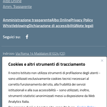
Albo Online
Amm. Trasparente
Amministrazione trasparente
Albo Online
Privacy Policy
Whistleblowing
Dichiarazione di accessibilità
Note legali
Seguici su:
Indirizzo:
Via Roma 14 Maddaloni 81024 (CE)
Centralino:
0823434138
Email:
ceic8an00r@istruzione.it
Posta elettronica certificata (PEC):
Cookies e altri strumenti di tracciamento
ceic8an00r@pec.istruzione.it
Codice fiscale: 80006190617
Il nostro Istituto non utilizza strumenti di profilazione degli utenti -
Codice meccanografico:
CEIC8AN00R
sono utilizzati esclusivamente cookies tecnici necessari al
Codice Indice delle Pubbliche Amministrazioni (IPA): icmvce
corretto funzionamento del sito, alla fruibilità dei servizi
Codice unico di fatturazione (CUF): UFORSV
istituzionali e alla sua accessibilità – sono utilizzati, inoltre,
strumenti statistici anonimizzati messi a disposizione da Web
Analytics Italia.
Hosting & Powered by 3D Solution S.r.l.