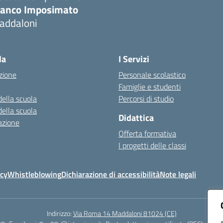
ranco Imposimato
addaloni
Visita la pagina iniziale della scuola
la
I Servizi
zione
Personale scolastico
Famiglie e studenti
della scuola
Percorsi di studio
della scuola
Didattica
azione
Offerta formativa
I progetti delle classi
icy
Whistleblowing
Dichiarazione di accessibilità
Note legali
Indirizzo:
Via Roma 14 Maddaloni 81024 (CE)