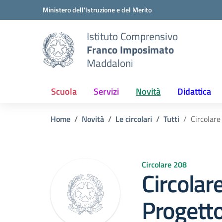
Vai ai contenuti
Vai al menu di navigazione
Vai al footer
Ministero dell'Istruzione e del Merito
Istituto Comprensivo
Franco Imposimato
Maddaloni
Scuola
Servizi
Novità
Didattica
Home
Novità
Le circolari
Tutti
Circolare
Circolare 208
Circolar
Progetto