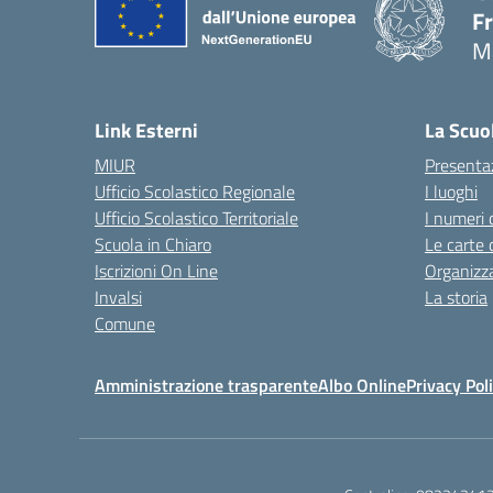
F
M
— 
Link Esterni
La Scuo
MIUR
Presenta
Ufficio Scolastico Regionale
I luoghi
Ufficio Scolastico Territoriale
I numeri 
Scuola in Chiaro
Le carte 
Iscrizioni On Line
Organizz
Invalsi
La storia
Comune
Amministrazione trasparente
Albo Online
Privacy Pol