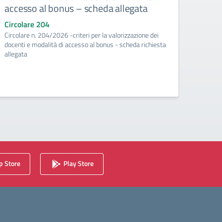
accesso al bonus – scheda allegata
pian
richi
Circolare 204
Circolare n. 204/2026 -criteri per la valorizzazione dei
Circo
docenti e modalità di accesso al bonus - scheda richiesta
Circol
allegata
valoriz
richies
 Store
Play Store