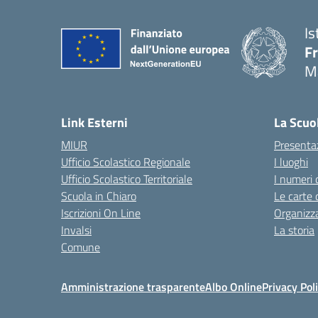
Is
F
M
— 
Link Esterni
La Scuo
MIUR
Presenta
Ufficio Scolastico Regionale
I luoghi
Ufficio Scolastico Territoriale
I numeri 
Scuola in Chiaro
Le carte 
Iscrizioni On Line
Organizz
Invalsi
La storia
Comune
Amministrazione trasparente
Albo Online
Privacy Pol