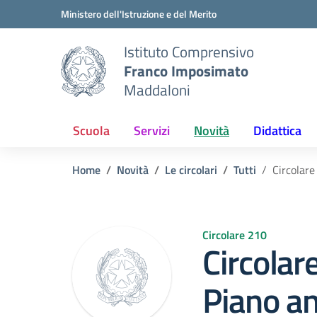
Vai ai contenuti
Vai al menu di navigazione
Vai al footer
Ministero dell'Istruzione e del Merito
Istituto Comprensivo
Franco Imposimato
Maddaloni
Scuola
Servizi
Novità
Didattica
Home
Novità
Le circolari
Tutti
Circolare
Circolare 210
Circolar
Piano an