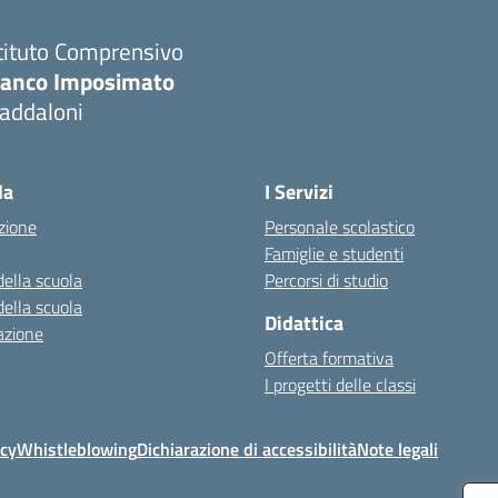
tituto Comprensivo
ranco Imposimato
addaloni
Visita la pagina iniziale della scuola
la
I Servizi
zione
Personale scolastico
Famiglie e studenti
della scuola
Percorsi di studio
della scuola
Didattica
azione
Offerta formativa
I progetti delle classi
icy
Whistleblowing
Dichiarazione di accessibilità
Note legali