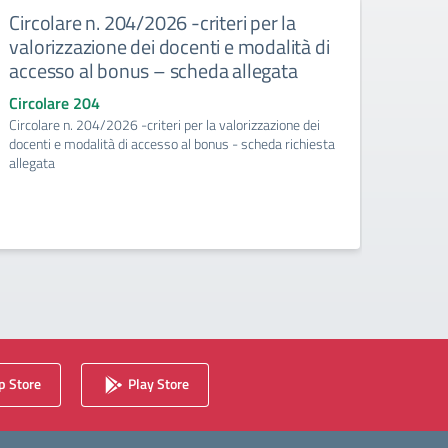
Circolare n. 204/2026 -criteri per la
Circ
valorizzazione dei docenti e modalità di
risor
accesso al bonus – scheda allegata
pian
richi
Circolare 204
Circolare n. 204/2026 -criteri per la valorizzazione dei
Circo
docenti e modalità di accesso al bonus - scheda richiesta
Circol
allegata
valoriz
richies
 Store
Play Store