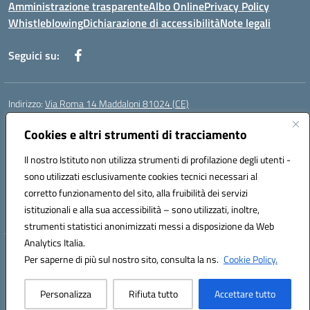
Amministrazione trasparente
Albo Online
Privacy Policy
Whistleblowing
Dichiarazione di accessibilità
Note legali
Seguici su:
Indirizzo:
Via Roma 14 Maddaloni 81024 (CE)
Centralino:
0823434138
Email:
ceic8an00r@istruzione.it
Posta elettronica certificata (PEC):
Cookies e altri strumenti di tracciamento
ceic8an00r@pec.istruzione.it
Codice fiscale: 80006190617
Il nostro Istituto non utilizza strumenti di profilazione degli utenti -
Codice meccanografico:
CEIC8AN00R
sono utilizzati esclusivamente cookies tecnici necessari al
Codice Indice delle Pubbliche Amministrazioni (IPA): icmvce
corretto funzionamento del sito, alla fruibilità dei servizi
Codice unico di fatturazione (CUF): UFORSV
istituzionali e alla sua accessibilità – sono utilizzati, inoltre,
strumenti statistici anonimizzati messi a disposizione da Web
Analytics Italia.
Hosting & Powered by 3D Solution S.r.l.
Per saperne di più sul nostro sito, consulta la ns.
Cookie Policy.
Concept & Design by Designers Italia
Personalizza
Rifiuta tutto
Accettare tutto