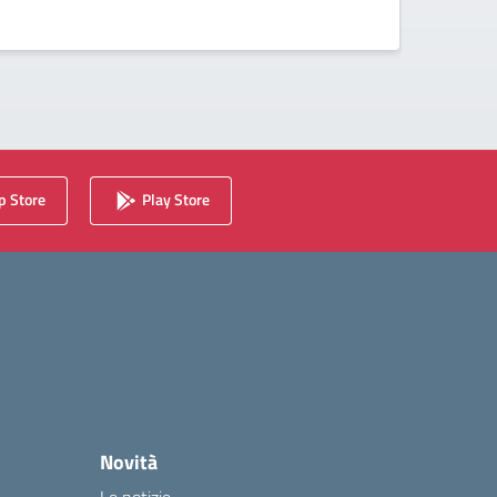
 Store
Play Store
Novità