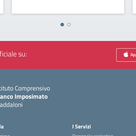
iciale su:
App
tituto Comprensivo
ranco Imposimato
addaloni
Visita la pagina iniziale della scuola
la
I Servizi