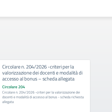
Circolare n. 204/2026 -criteri per la
Circ
valorizzazione dei docenti e modalità di
risor
accesso al bonus – scheda allegata
pian
richi
Circolare 204
Circolare n. 204/2026 -criteri per la valorizzazione dei
Circo
docenti e modalità di accesso al bonus - scheda richiesta
Circol
allegata
valoriz
richies