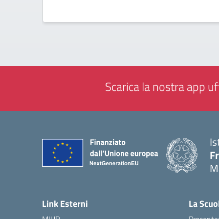
Scarica la nostra app uff
Is
F
M
— 
Link Esterni
La Scuo