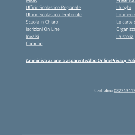
MIUR
Presenta
Ufficio Scolastico Regionale
I luoghi
Ufficio Scolastico Territoriale
I numeri 
Scuola in Chiaro
Le carte 
Iscrizioni On Line
Organizz
Invalsi
La storia
Comune
Amministrazione trasparente
Albo Online
Privacy Pol
Centralino:
08234341