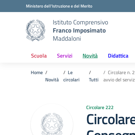
Vai ai contenuti
Vai al menu di navigazione
Vai al footer
Ministero dell'Istruzione e del Merito
Istituto Comprensivo
Franco Imposimato
Maddaloni
Scuola
Servizi
Novità
Didattica
Home
Le
Circolare n. 
Novità
circolari
Tutti
avvio del servi
Circolare 222
Circolar