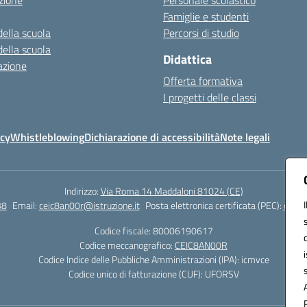
zione
Personale scolastico
Famiglie e studenti
della scuola
Percorsi di studio
della scuola
Didattica
azione
Offerta formativa
I progetti delle classi
icy
Whistleblowing
Dichiarazione di accessibilità
Note legali
Indirizzo:
Via Roma 14 Maddaloni 81024 (CE)
38
Email:
ceic8an00r@istruzione.it
Posta elettronica certificata (PEC):
ceic8
Codice fiscale: 80006190617
Codice meccanografico:
CEIC8AN00R
Codice Indice delle Pubbliche Amministrazioni (IPA): icmvce
Codice unico di fatturazione (CUF): UFORSV