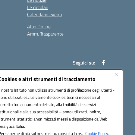
Le notizie
Le circolari
Calendario eventi
Albo Online
Amm. Trasparente
Seguici su:
Cookies e altri strumenti di tracciamento
Il nostro Istituto non utilizza strumenti di profilazione degli utenti -
an00r@pec.istruzione.it
sono utilizzati esclusivamente cookies tecnici necessari al
corretto funzionamento del sito, alla fruibilità dei servizi
istituzionali e alla sua accessibilità – sono utilizzati, inoltre,
strumenti statistici anonimizzati messi a disposizione da Web
Analytics Italia.
Per saperne di più sul nostro sito, consulta la ns.
Cookie Policy.