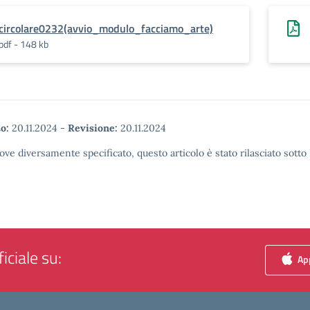
circolare0232(avvio_modulo_facciamo_arte)
pdf - 148 kb
o:
20.11.2024
-
Revisione:
20.11.2024
ove diversamente specificato, questo articolo è stato rilasciato sott
iciale su:
App