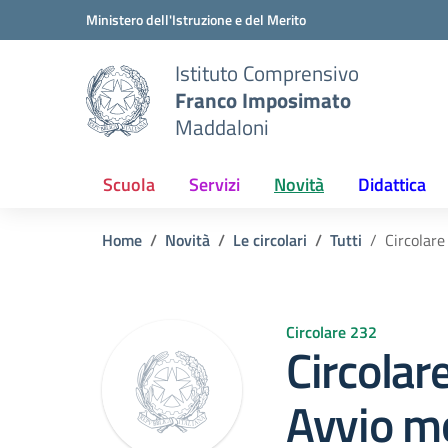
Vai ai contenuti
Vai al menu di navigazione
Vai al footer
Ministero dell'Istruzione e del Merito
Istituto Comprensivo
Franco Imposimato
Maddaloni
Scuola
Servizi
Novità
Didattica
Home
Novità
Le circolari
Tutti
Circolar
Circolare 232
Circolar
Avvio m