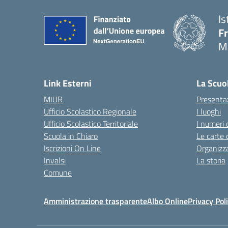
Is
F
M
— 
Link Esterni
La Scuo
MIUR
Presenta
Ufficio Scolastico Regionale
I luoghi
Ufficio Scolastico Territoriale
I numeri 
Scuola in Chiaro
Le carte 
Iscrizioni On Line
Organizz
Invalsi
La storia
Comune
Amministrazione trasparente
Albo Online
Privacy Pol