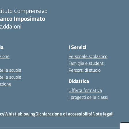
tituto Comprensivo
ranco Imposimato
addaloni
Visita la pagina iniziale della scuola
la
I Servizi
zione
Personale scolastico
Famiglie e studenti
della scuola
Percorsi di studio
della scuola
Didattica
azione
Offerta formativa
I progetti delle classi
icy
Whistleblowing
Dichiarazione di accessibilità
Note legali