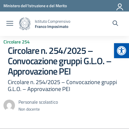
Vai ai contenuti
Vai al menu di navigazione
Vai al footer
Ministero dell'Istruzione e del Merito
Istituto Comprensivo
Franco Imposimato
Circolare 254
Apr
Circolare n. 254/2025 –
Convocazione gruppi G.L.O. –
Approvazione PEI
Circolare n. 254/2025 – Convocazione gruppi
G.L.O. – Approvazione PEI
Personale scolastico
Non docente