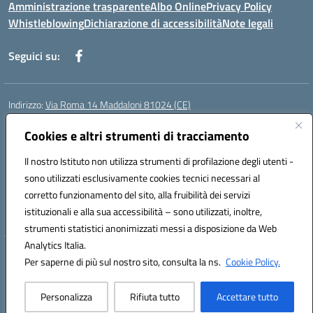
Amministrazione trasparente
Albo Online
Privacy Policy
Whistleblowing
Dichiarazione di accessibilità
Note legali
Seguici su:
Indirizzo:
Via Roma 14 Maddaloni 81024 (CE)
Centralino:
0823434138
Email:
ceic8an00r@istruzione.it
Posta elettronica certificata (PEC):
Cookies e altri strumenti di tracciamento
ceic8an00r@pec.istruzione.it
Codice fiscale: 80006190617
Il nostro Istituto non utilizza strumenti di profilazione degli utenti -
Codice meccanografico:
CEIC8AN00R
sono utilizzati esclusivamente cookies tecnici necessari al
Codice Indice delle Pubbliche Amministrazioni (IPA): icmvce
corretto funzionamento del sito, alla fruibilità dei servizi
Codice unico di fatturazione (CUF): UFORSV
istituzionali e alla sua accessibilità – sono utilizzati, inoltre,
strumenti statistici anonimizzati messi a disposizione da Web
Analytics Italia.
Hosting & Powered by 3D Solution S.r.l.
Per saperne di più sul nostro sito, consulta la ns.
Cookie Policy.
Concept & Design by Designers Italia
Personalizza
Rifiuta tutto
Accettare tutto