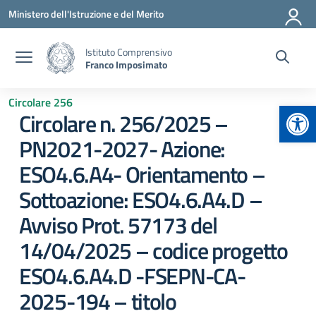
Vai ai contenuti
Vai al menu di navigazione
Vai al footer
Ministero dell'Istruzione e del Merito
Istituto Comprensivo
Franco Imposimato
Circolare 256
Apr
Circolare n. 256/2025 –
PN2021-2027- Azione:
ESO4.6.A4- Orientamento –
Sottoazione: ESO4.6.A4.D –
Avviso Prot. 57173 del
14/04/2025 – codice progetto
ESO4.6.A4.D -FSEPN-CA-
2025-194 – titolo