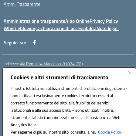
Amm. Trasparente
Amministrazione trasparente
Albo Online
Privacy Policy
Whistleblowing
Dichiarazione di accessibilità
Note legali
Seguici su:
Indirizzo:
Via Roma 14 Maddaloni 81024 (CE)
Centralino:
0823434138
Email:
ceic8an00r@istruzione.it
Posta elettronica certificata (PEC):
Cookies e altri strumenti di tracciamento
ceic8an00r@pec.istruzione.it
Codice fiscale: 80006190617
Il nostro Istituto non utilizza strumenti di profilazione degli utenti -
Codice meccanografico:
CEIC8AN00R
sono utilizzati esclusivamente cookies tecnici necessari al
Codice Indice delle Pubbliche Amministrazioni (IPA): icmvce
corretto funzionamento del sito, alla fruibilità dei servizi
Codice unico di fatturazione (CUF): UFORSV
istituzionali e alla sua accessibilità – sono utilizzati, inoltre,
strumenti statistici anonimizzati messi a disposizione da Web
Analytics Italia.
Hosting & Powered by 3D Solution S.r.l.
Per saperne di più sul nostro sito, consulta la ns.
Cookie Policy.