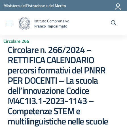
Vai ai contenuti
Vai al menu di navigazione
Vai al footer
Ministero dell'Istruzione e del Merito
Istituto Comprensivo
Franco Imposimato
Circolare 266
Circolare n. 266/2024 –
RETTIFICA CALENDARIO
percorsi formativi del PNRR
PER DOCENTI – La scuola
dell’innovazione Codice
M4C1I3.1-2023-1143 –
Competenze STEM e
multilinguistiche nelle scuole