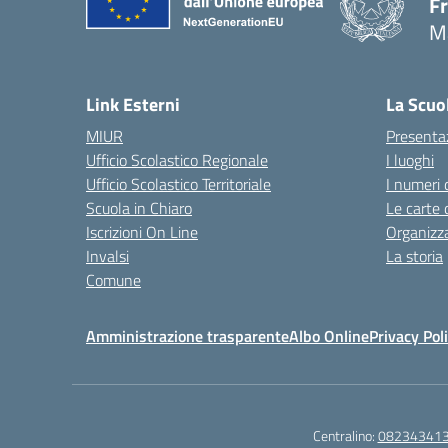
F
M
— 
Link Esterni
La Scuo
MIUR
Presenta
Ufficio Scolastico Regionale
I luoghi
Ufficio Scolastico Territoriale
I numeri 
Scuola in Chiaro
Le carte 
Iscrizioni On Line
Organizz
Invalsi
La storia
Comune
Amministrazione trasparente
Albo Online
Privacy Pol
Centralino:
08234341