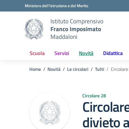
Vai ai contenuti
Vai al menu di navigazione
Vai al footer
Ministero dell'Istruzione e del Merito
Istituto Comprensivo
Franco Imposimato
Maddaloni
Scuola
Servizi
Novità
Didattica
Home
Novità
Le circolari
Tutti
Circolar
Circolare 28
Circolar
divieto 