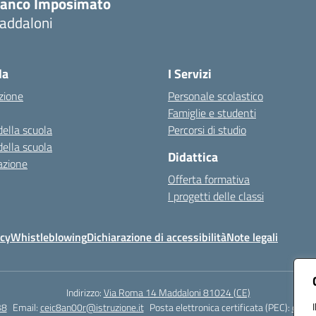
ranco Imposimato
addaloni
Visita la pagina iniziale della scuola
la
I Servizi
zione
Personale scolastico
Famiglie e studenti
della scuola
Percorsi di studio
della scuola
Didattica
azione
Offerta formativa
I progetti delle classi
icy
Whistleblowing
Dichiarazione di accessibilità
Note legali
Indirizzo:
Via Roma 14 Maddaloni 81024 (CE)
38
Email:
ceic8an00r@istruzione.it
Posta elettronica certificata (PEC):
ceic8