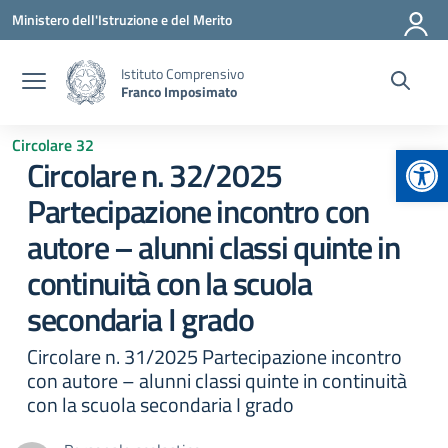
Vai ai contenuti
Vai al menu di navigazione
Vai al footer
Ministero dell'Istruzione e del Merito
Istituto Comprensivo
Franco Imposimato
Circolare 32
Apr
Circolare n. 32/2025
Partecipazione incontro con
autore – alunni classi quinte in
continuità con la scuola
secondaria I grado
Circolare n. 31/2025 Partecipazione incontro
con autore – alunni classi quinte in continuità
con la scuola secondaria I grado