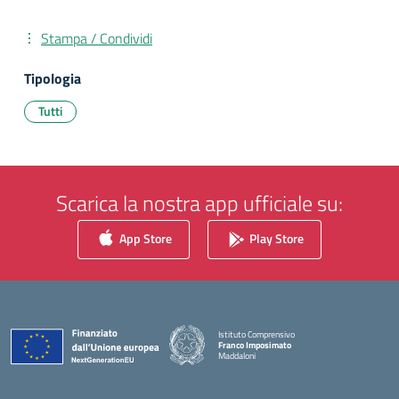
Stampa / Condividi
Tipologia
Tutti
Scarica la nostra app ufficiale su:
App Store
Play Store
Istituto Comprensivo
Franco Imposimato
Maddaloni
— Visita la pagina iniziale della scuola