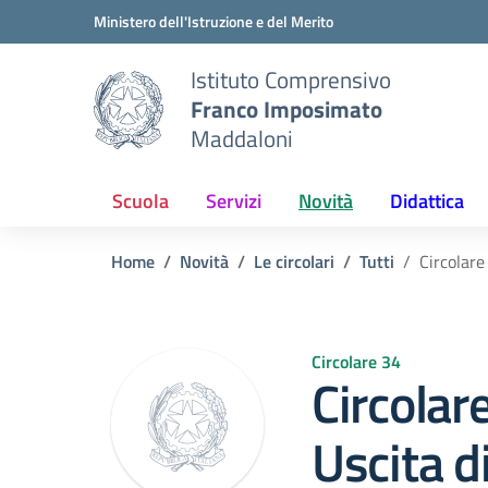
Vai ai contenuti
Vai al menu di navigazione
Vai al footer
Ministero dell'Istruzione e del Merito
Istituto Comprensivo
Franco Imposimato
Maddaloni
Scuola
Servizi
Novità
Didattica
Home
Novità
Le circolari
Tutti
Circolare 
Circolare 34
Circolar
Uscita d