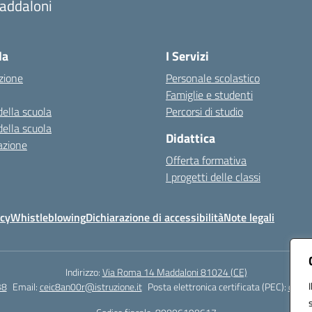
addaloni
Visita la pagina iniziale della scuola
la
I Servizi
zione
Personale scolastico
Famiglie e studenti
della scuola
Percorsi di studio
della scuola
Didattica
azione
Offerta formativa
I progetti delle classi
icy
Whistleblowing
Dichiarazione di accessibilità
Note legali
Indirizzo:
Via Roma 14 Maddaloni 81024 (CE)
38
Email:
ceic8an00r@istruzione.it
Posta elettronica certificata (PEC):
ceic8