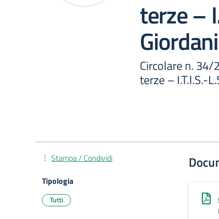
terze – I.
Giordani
Circolare n. 34/2
terze – I.T.I.S.-L
Stampa / Condividi
Docu
Tipologia
Tutti