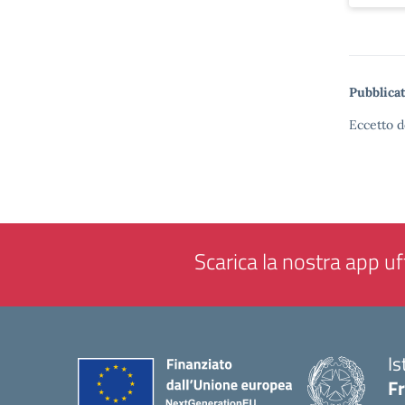
Pubblicat
Eccetto d
Scarica la nostra app uff
Is
F