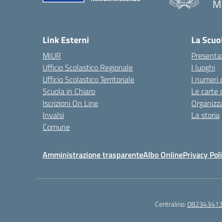
M
— 
Link Esterni
La Scuo
MIUR
Presenta
Ufficio Scolastico Regionale
I luoghi
Ufficio Scolastico Territoriale
I numeri 
Scuola in Chiaro
Le carte 
Iscrizioni On Line
Organizz
Invalsi
La storia
Comune
Amministrazione trasparente
Albo Online
Privacy Pol
Centralino:
08234341