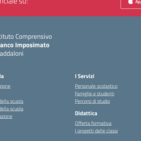
iciale su:
App
tituto Comprensivo
ranco Imposimato
addaloni
Visita la pagina iniziale della scuola
la
I Servizi
zione
Personale scolastico
Famiglie e studenti
della scuola
Percorsi di studio
della scuola
Didattica
azione
Offerta formativa
I progetti delle classi