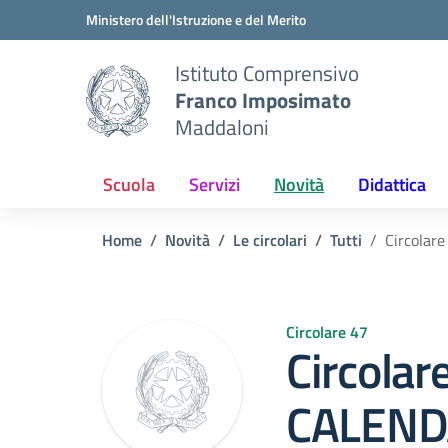
Vai ai contenuti
Vai al menu di navigazione
Vai al footer
Ministero dell'Istruzione e del Merito
Istituto Comprensivo
Franco Imposimato
Maddaloni
Scuola
Servizi
Novità
Didattica
Home
Novità
Le circolari
Tutti
Circola
Circolare 47
Circolar
CALEND