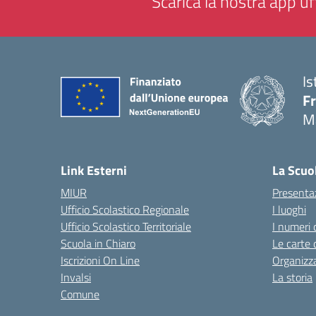
Scarica la nostra app uff
Is
F
M
— 
Link Esterni
La Scuo
MIUR
Presenta
Ufficio Scolastico Regionale
I luoghi
Ufficio Scolastico Territoriale
I numeri 
Scuola in Chiaro
Le carte 
Iscrizioni On Line
Organizz
Invalsi
La storia
Comune