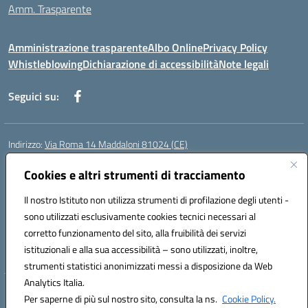
Amm. Trasparente
Amministrazione trasparente
Albo Online
Privacy Policy
Whistleblowing
Dichiarazione di accessibilità
Note legali
Seguici su:
Indirizzo:
Via Roma 14 Maddaloni 81024 (CE)
Centralino:
0823434138
Email:
ceic8an00r@istruzione.it
Posta elettronica certificata (PEC):
Cookies e altri strumenti di tracciamento
ceic8an00r@pec.istruzione.it
Codice fiscale: 80006190617
Il nostro Istituto non utilizza strumenti di profilazione degli utenti -
Codice meccanografico:
CEIC8AN00R
sono utilizzati esclusivamente cookies tecnici necessari al
Codice Indice delle Pubbliche Amministrazioni (IPA): icmvce
corretto funzionamento del sito, alla fruibilità dei servizi
Codice unico di fatturazione (CUF): UFORSV
istituzionali e alla sua accessibilità – sono utilizzati, inoltre,
strumenti statistici anonimizzati messi a disposizione da Web
Analytics Italia.
Hosting & Powered by 3D Solution S.r.l.
Per saperne di più sul nostro sito, consulta la ns.
Cookie Policy.