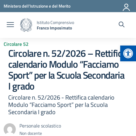
Vai ai contenuti
Vai al menu di navigazione
Vai al footer
Ministero dell'Istruzione e del Merito
Istituto Comprensivo
Franco Imposimato
Circolare 52
Apr
Circolare n. 52/2026 – Rettifica
calendario Modulo “Facciamo
Sport” per la Scuola Secondaria
I grado
Circolare n. 52/2026 - Rettifica calendario
Modulo “Facciamo Sport” per la Scuola
Secondaria I grado
Personale scolastico
Non docente