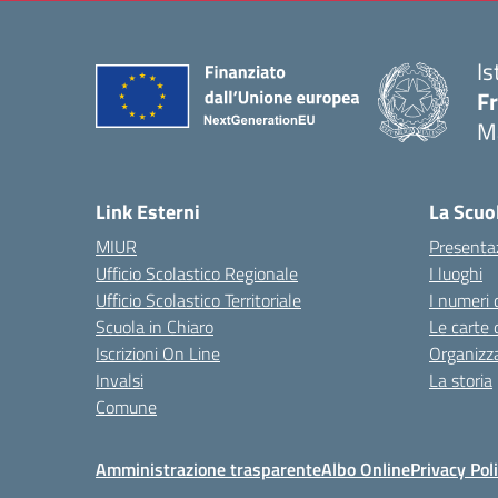
Is
F
M
— 
Link Esterni
La Scuo
MIUR
Presenta
Ufficio Scolastico Regionale
I luoghi
Ufficio Scolastico Territoriale
I numeri 
Scuola in Chiaro
Le carte 
Iscrizioni On Line
Organizz
Invalsi
La storia
Comune
Amministrazione trasparente
Albo Online
Privacy Pol