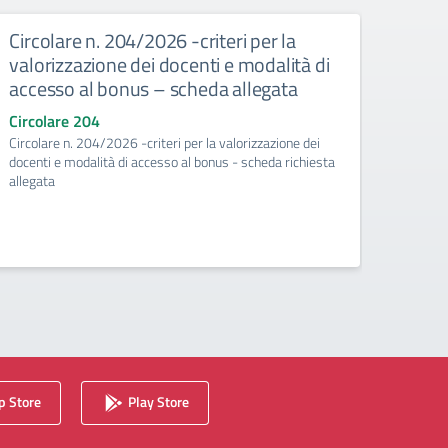
Circolare n. 204/2026 -criteri per la
Circ
valorizzazione dei docenti e modalità di
risor
accesso al bonus – scheda allegata
pian
richi
Circolare 204
Circolare n. 204/2026 -criteri per la valorizzazione dei
Circo
docenti e modalità di accesso al bonus - scheda richiesta
Circol
allegata
valoriz
richies
 Store
Play Store