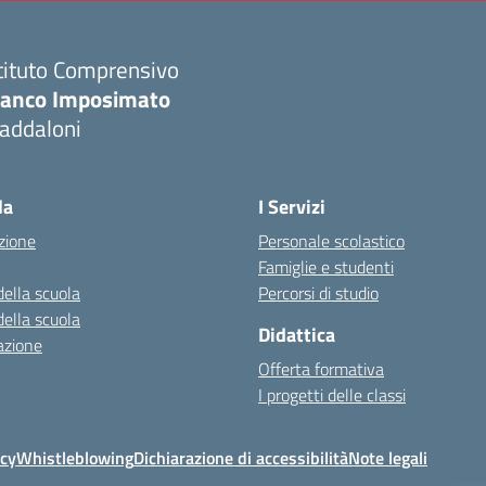
tituto Comprensivo
ranco Imposimato
addaloni
Visita la pagina iniziale della scuola
la
I Servizi
zione
Personale scolastico
Famiglie e studenti
della scuola
Percorsi di studio
della scuola
Didattica
azione
Offerta formativa
I progetti delle classi
icy
Whistleblowing
Dichiarazione di accessibilità
Note legali