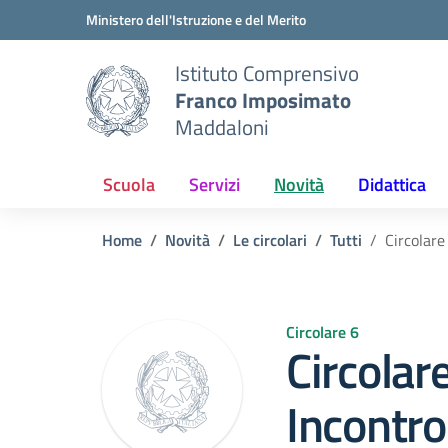
Vai ai contenuti
Vai al menu di navigazione
Vai al footer
Ministero dell'Istruzione e del Merito
Istituto Comprensivo
Franco Imposimato
Maddaloni
Scuola
Servizi
Novità
Didattica
Home
Novità
Le circolari
Tutti
Circolare
Circolare 6
Circolar
Incontro