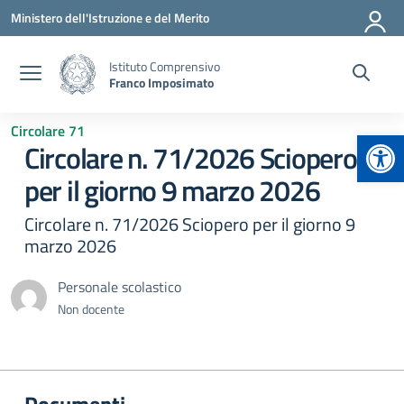
Vai ai contenuti
Vai al menu di navigazione
Vai al footer
Ministero dell'Istruzione e del Merito
Istituto Comprensivo
Franco Imposimato
Circolare 71
Apr
Circolare n. 71/2026 Sciopero
per il giorno 9 marzo 2026
Circolare n. 71/2026 Sciopero per il giorno 9
marzo 2026
Personale scolastico
Non docente