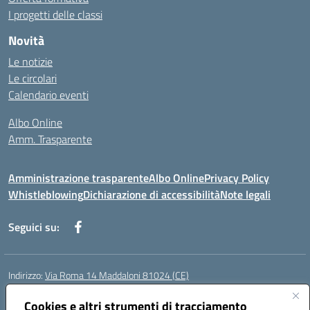
I progetti delle classi
Novità
Le notizie
Le circolari
Calendario eventi
Albo Online
Amm. Trasparente
Amministrazione trasparente
Albo Online
Privacy Policy
Whistleblowing
Dichiarazione di accessibilità
Note legali
Seguici su:
Indirizzo:
Via Roma 14 Maddaloni 81024 (CE)
Centralino:
0823434138
Email:
ceic8an00r@istruzione.it
Posta elettronica certificata (PEC):
Cookies e altri strumenti di tracciamento
ceic8an00r@pec.istruzione.it