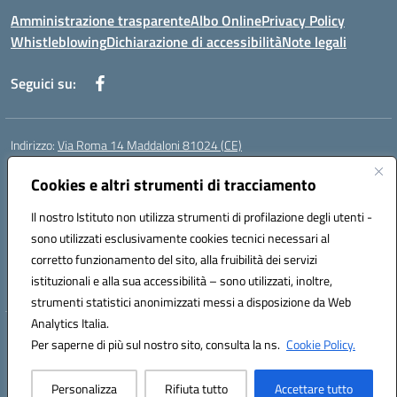
Amministrazione trasparente
Albo Online
Privacy Policy
Whistleblowing
Dichiarazione di accessibilità
Note legali
Seguici su:
Indirizzo:
Via Roma 14 Maddaloni 81024 (CE)
Centralino:
0823434138
Email:
ceic8an00r@istruzione.it
Posta elettronica certificata (PEC):
Cookies e altri strumenti di tracciamento
ceic8an00r@pec.istruzione.it
Codice fiscale: 80006190617
Il nostro Istituto non utilizza strumenti di profilazione degli utenti -
Codice meccanografico:
CEIC8AN00R
sono utilizzati esclusivamente cookies tecnici necessari al
Codice Indice delle Pubbliche Amministrazioni (IPA): icmvce
corretto funzionamento del sito, alla fruibilità dei servizi
Codice unico di fatturazione (CUF): UFORSV
istituzionali e alla sua accessibilità – sono utilizzati, inoltre,
strumenti statistici anonimizzati messi a disposizione da Web
Analytics Italia.
Hosting & Powered by 3D Solution S.r.l.
Per saperne di più sul nostro sito, consulta la ns.
Cookie Policy.
Concept & Design by Designers Italia
Personalizza
Rifiuta tutto
Accettare tutto