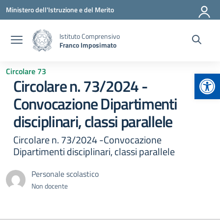
Vai ai contenuti
Vai al menu di navigazione
Vai al footer
Ministero dell'Istruzione e del Merito
Istituto Comprensivo
Franco Imposimato
Circolare 73
Apr
Circolare n. 73/2024 -
Convocazione Dipartimenti
disciplinari, classi parallele
Circolare n. 73/2024 -Convocazione
Dipartimenti disciplinari, classi parallele
Personale scolastico
Non docente