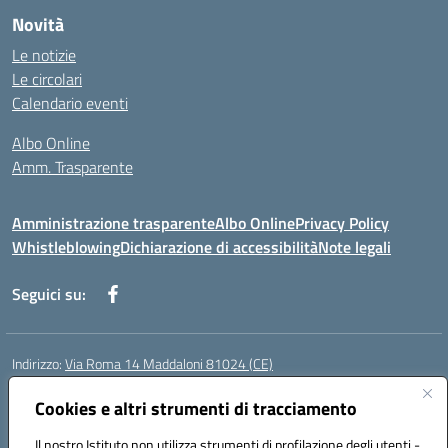
Novità
Le notizie
Le circolari
Calendario eventi
Albo Online
Amm. Trasparente
Amministrazione trasparente
Albo Online
Privacy Policy
Whistleblowing
Dichiarazione di accessibilità
Note legali
Seguici su:
Indirizzo:
Via Roma 14 Maddaloni 81024 (CE)
Centralino:
0823434138
Email:
ceic8an00r@istruzione.it
Posta elettronica certificata (PEC):
Cookies e altri strumenti di tracciamento
ceic8an00r@pec.istruzione.it
Codice fiscale: 80006190617
Il nostro Istituto non utilizza strumenti di profilazione degli utenti -