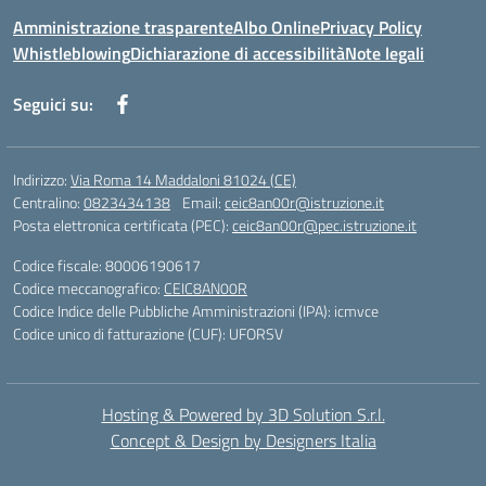
Amministrazione trasparente
Albo Online
Privacy Policy
Whistleblowing
Dichiarazione di accessibilità
Note legali
Seguici su:
Indirizzo:
Via Roma 14 Maddaloni 81024 (CE)
Centralino:
0823434138
Email:
ceic8an00r@istruzione.it
Posta elettronica certificata (PEC):
ceic8an00r@pec.istruzione.it
Codice fiscale: 80006190617
Codice meccanografico:
CEIC8AN00R
Codice Indice delle Pubbliche Amministrazioni (IPA): icmvce
Codice unico di fatturazione (CUF): UFORSV
Hosting & Powered by 3D Solution S.r.l.
Concept & Design by Designers Italia