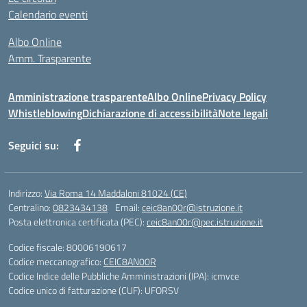
Calendario eventi
Albo Online
Amm. Trasparente
Amministrazione trasparente
Albo Online
Privacy Policy
Whistleblowing
Dichiarazione di accessibilità
Note legali
Seguici su:
Indirizzo:
Via Roma 14 Maddaloni 81024 (CE)
Centralino:
0823434138
Email:
ceic8an00r@istruzione.it
Posta elettronica certificata (PEC):
ceic8an00r@pec.istruzione.it
Codice fiscale: 80006190617
Codice meccanografico:
CEIC8AN00R
Codice Indice delle Pubbliche Amministrazioni (IPA): icmvce
Codice unico di fatturazione (CUF): UFORSV