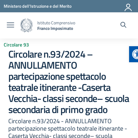
Vai ai contenuti
Vai al menu di navigazione
Vai al footer
Ministero dell'Istruzione e del Merito
Istituto Comprensivo
Franco Imposimato
Circolare 93
A
Circolare n.93/2024 –
ANNULLAMENTO
partecipazione spettacolo
teatrale itinerante -Caserta
Vecchia- classi seconde– scuola
secondaria di primo grado
Circolare n.93/2024 - ANNULLAMENTO
partecipazione spettacolo teatrale itinerante -
Caserta Vecchia- classi seconde– scuola