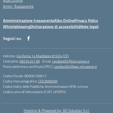
Albo Online
Amm. Trasparente
Amministrazione trasparente
Albo Online
Privacy Policy
Whistleblowing
Dichiarazione di accessibilità
Note legali
Seguici su:
Indirizzo:
Via Roma 14 Maddaloni 81024 (CE)
Centralino:
0823434138
Email:
ceic8an00r@istruzione.it
Posta elettronica certificata (PEC):
ceic8an00r@pec.istruzione.it
Codice fiscale: 80006190617
Codice meccanografico:
CEIC8AN00R
Codice Indice delle Pubbliche Amministrazioni (IPA): icmvce
Codice unico di fatturazione (CUF): UFORSV
Hosting & Powered by 3D Solution S.r.l.