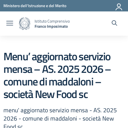
Vai ai contenuti
Vai al menu di navigazione
Vai al footer
Ministero dell'Istruzione e del Merito
Istituto Comprensivo
Franco Imposimato
Menu’ aggiornato servizio
mensa – AS. 2025 2026 –
comune di maddaloni –
società New Food sc
menu' aggiornato servizio mensa - AS. 2025
2026 - comune di maddaloni - società New
Food sc