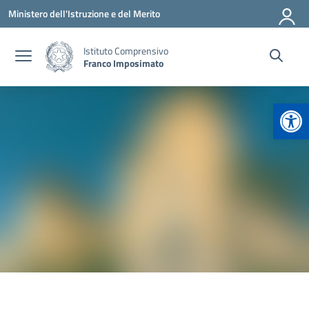
Vai ai contenuti
Vai al menu di navigazione
Vai al footer
Ministero dell'Istruzione e del Merito
Istituto Comprensivo
Franco Imposimato
Apr