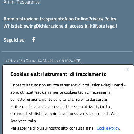
Amm. Trasparente
Amministrazione trasparente
Albo Online
Privacy Policy
Whistleblowing
Dichiarazione di accessibilità
Note legali
Seguici su:
Indirizzo:
Via Roma 14 Maddaloni 81024 (CE)
Centralino:
0823434138
Email:
ceic8an00r@istruzione.it
Posta elettronica certificata (PEC):
Cookies e altri strumenti di tracciamento
ceic8an00r@pec.istruzione.it
Codice fiscale: 80006190617
Il nostro Istituto non utilizza strumenti di profilazione degli utenti -
Codice meccanografico:
CEIC8AN00R
sono utilizzati esclusivamente cookies tecnici necessari al
Codice Indice delle Pubbliche Amministrazioni (IPA): icmvce
corretto funzionamento del sito, alla fruibilità dei servizi
Codice unico di fatturazione (CUF): UFORSV
istituzionali e alla sua accessibilità – sono utilizzati, inoltre,
strumenti statistici anonimizzati messi a disposizione da Web
Analytics Italia.
Hosting & Powered by 3D Solution S.r.l.
Per saperne di più sul nostro sito, consulta la ns.
Cookie Policy.
Concept & Design by Designers Italia